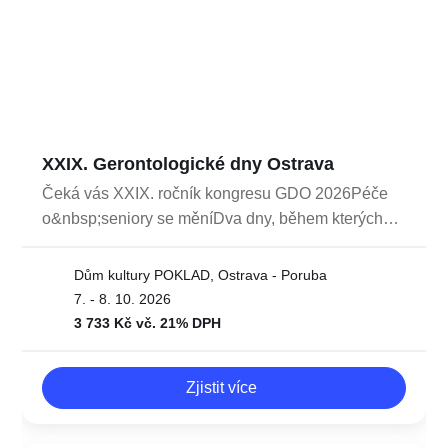
XXIX. Gerontologické dny Ostrava
Čeká vás XXIX. ročník kongresu GDO
2026Péče o&nbsp;seniory se měníDva dny,
během kterých uvidíte, kam se péče
o&nbsp;seniory skutečně posouvá -
Dům kultury POKLAD, Ostrava - Poruba
od&nbsp;inspirativních přednášek přes
7. - 8. 10. 2026
praktické workshopy až po&nbsp;exkurze
3 733 Kč vč. 21% DPH
do&nbsp;špičkových pracovišť.Gerontologické
dny Ostrava propojují zdravotníky, pracovníky
Zjistit více
sociálních služeb, odborníky
i&nbsp;akademickou sféru, kteří společně
hledají nové přístupy a&nbsp;sdílejí